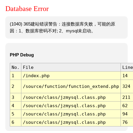
Database Error
(1040) 365建站错误警告：连接数据库失败，可能的原
因：1、数据库密码不对; 2、mysql未启动。
PHP Debug
No.
File
Line
1
/index.php
14
2
/source/function/function_extend.php
324
3
/source/class/jzmysql.class.php
211
4
/source/class/jzmysql.class.php
62
5
/source/class/jzmysql.class.php
94
6
/source/class/jzmysql.class.php
76