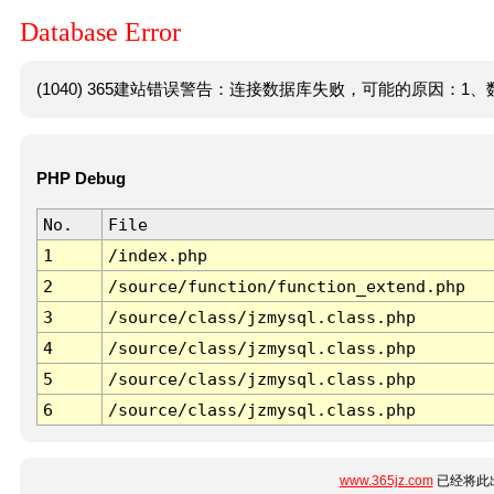
Database Error
(1040) 365建站错误警告：连接数据库失败，可能的原因：1、数
PHP Debug
No.
File
1
/index.php
2
/source/function/function_extend.php
3
/source/class/jzmysql.class.php
4
/source/class/jzmysql.class.php
5
/source/class/jzmysql.class.php
6
/source/class/jzmysql.class.php
www.365jz.com
已经将此