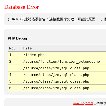
Database Error
(1040) 365建站错误警告：连接数据库失败，可能的原因：1、数
PHP Debug
No.
File
1
/index.php
2
/source/function/function_extend.php
3
/source/class/jzmysql.class.php
4
/source/class/jzmysql.class.php
5
/source/class/jzmysql.class.php
6
/source/class/jzmysql.class.php
www.365jz.com
已经将此