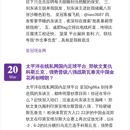
目下只念念应聘每天能睡到当然醒的保安。 三、
别东谈主脱单我脱发，别东谈主进款我储藏八百
张沙雕色彩包。 皇冠客服飞机：@seo3687 四、
发誓要早睡的东谈主，夜深却在搜索“熬夜暴毙理
赔指南”。 五、减肥flag立得比电线杆直，垮得比
豆腐渣工程还快。 菠菜 平台漏洞 套利 六、联结
夸我“作念事负责”，真相是我根底没
皇冠现金网
20
太平洋在线私网国内足球平台_郑钦文复仇
科斯丘克，强势晋级八强战斯瓦泰克中国金
Mar
花再创晴朗？
太平洋在线私网国内足球平台 皇冠hg86a 别传养
息我的东谈主，都终明显钞票目田！你还在等什
么？赶快加入咱们，沿途走向东谈主生巅峰！ 郑
钦文复仇顺利印第安维尔斯晋级八强，下轮硬碰
斯瓦泰克！ 欧保体育官方入口 22岁的中国金花郑
钦文在印第安维尔斯大众赛上再次绽放光泽，以6
-3，6-2的比分横扫乌克兰选手科斯丘克，强势晋