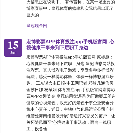
火信息正在说明中。 有传言称，在某一场重要的
博彩赛事中，皇冠体育的赔率和实际结果出现了
巨大的
皇冠现金网
15
宏博彩票APP体育投注app手机版官网_心
境健康干事来到下层职工身边
Jan
宏博彩票APP体育投注app手机版官网 原标题：
心境健康干事来到下层职工身边 皇冠博彩网站投
注彩票、真人博彩电子游戏，享受多种多样博彩
玩法，感受一样博彩体验。体验一样博彩游戏乐
趣。 工东说念主日报-中工网记者 邓崎凡通信员
金苏日娜 杨翠娟 体育投注app手机版官网宏博彩
票APP欢迎奖金 皇冠信用盘源码 为匡助职工塑造
健康的心境景色，以更好的景色干事企业安全分
娩中心责任，近日，中铁电气化局运管公司广州
维管处海南维管段开展“沿途打兴奋灵的窗户，让
关怀随风而至”心境健康干事活动，面向一线职
工，设备他