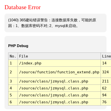
Database Error
(1040) 365建站错误警告：连接数据库失败，可能的原
因：1、数据库密码不对; 2、mysql未启动。
PHP Debug
No.
File
Line
1
/index.php
14
2
/source/function/function_extend.php
324
3
/source/class/jzmysql.class.php
211
4
/source/class/jzmysql.class.php
62
5
/source/class/jzmysql.class.php
94
6
/source/class/jzmysql.class.php
76