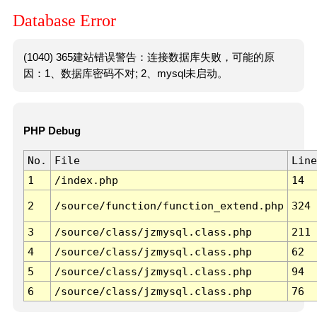
Database Error
(1040) 365建站错误警告：连接数据库失败，可能的原
因：1、数据库密码不对; 2、mysql未启动。
PHP Debug
No.
File
Line
1
/index.php
14
2
/source/function/function_extend.php
324
3
/source/class/jzmysql.class.php
211
4
/source/class/jzmysql.class.php
62
5
/source/class/jzmysql.class.php
94
6
/source/class/jzmysql.class.php
76