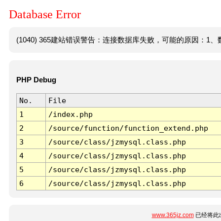
Database Error
(1040) 365建站错误警告：连接数据库失败，可能的原因：1、数
PHP Debug
No.
File
1
/index.php
2
/source/function/function_extend.php
3
/source/class/jzmysql.class.php
4
/source/class/jzmysql.class.php
5
/source/class/jzmysql.class.php
6
/source/class/jzmysql.class.php
www.365jz.com
已经将此