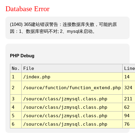
Database Error
(1040) 365建站错误警告：连接数据库失败，可能的原
因：1、数据库密码不对; 2、mysql未启动。
PHP Debug
No.
File
Line
1
/index.php
14
2
/source/function/function_extend.php
324
3
/source/class/jzmysql.class.php
211
4
/source/class/jzmysql.class.php
62
5
/source/class/jzmysql.class.php
94
6
/source/class/jzmysql.class.php
76