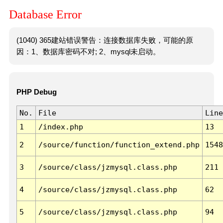
Database Error
(1040) 365建站错误警告：连接数据库失败，可能的原
因：1、数据库密码不对; 2、mysql未启动。
PHP Debug
No.
File
Line
1
/index.php
13
2
/source/function/function_extend.php
1548
3
/source/class/jzmysql.class.php
211
4
/source/class/jzmysql.class.php
62
5
/source/class/jzmysql.class.php
94