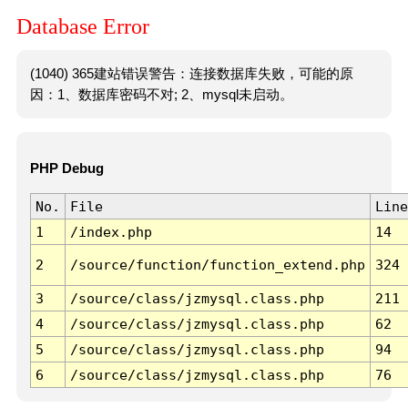
Database Error
(1040) 365建站错误警告：连接数据库失败，可能的原
因：1、数据库密码不对; 2、mysql未启动。
PHP Debug
No.
File
Line
1
/index.php
14
2
/source/function/function_extend.php
324
3
/source/class/jzmysql.class.php
211
4
/source/class/jzmysql.class.php
62
5
/source/class/jzmysql.class.php
94
6
/source/class/jzmysql.class.php
76