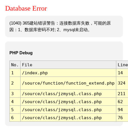
Database Error
(1040) 365建站错误警告：连接数据库失败，可能的原
因：1、数据库密码不对; 2、mysql未启动。
PHP Debug
No.
File
Line
1
/index.php
14
2
/source/function/function_extend.php
324
3
/source/class/jzmysql.class.php
211
4
/source/class/jzmysql.class.php
62
5
/source/class/jzmysql.class.php
94
6
/source/class/jzmysql.class.php
76