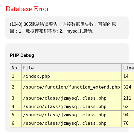
Database Error
(1040) 365建站错误警告：连接数据库失败，可能的原
因：1、数据库密码不对; 2、mysql未启动。
PHP Debug
No.
File
Line
1
/index.php
14
2
/source/function/function_extend.php
324
3
/source/class/jzmysql.class.php
211
4
/source/class/jzmysql.class.php
62
5
/source/class/jzmysql.class.php
94
6
/source/class/jzmysql.class.php
76