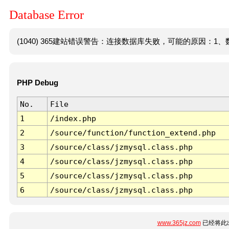
Database Error
(1040) 365建站错误警告：连接数据库失败，可能的原因：1、数
PHP Debug
No.
File
1
/index.php
2
/source/function/function_extend.php
3
/source/class/jzmysql.class.php
4
/source/class/jzmysql.class.php
5
/source/class/jzmysql.class.php
6
/source/class/jzmysql.class.php
www.365jz.com
已经将此