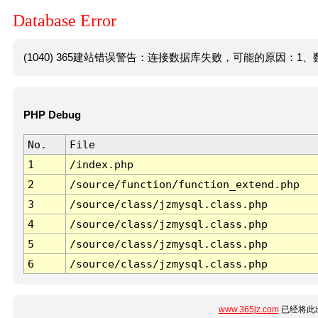
Database Error
(1040) 365建站错误警告：连接数据库失败，可能的原因：1、数
PHP Debug
No.
File
1
/index.php
2
/source/function/function_extend.php
3
/source/class/jzmysql.class.php
4
/source/class/jzmysql.class.php
5
/source/class/jzmysql.class.php
6
/source/class/jzmysql.class.php
www.365jz.com
已经将此