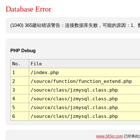
Database Error
(1040) 365建站错误警告：连接数据库失败，可能的原因：1、数
PHP Debug
No.
File
1
/index.php
2
/source/function/function_extend.php
3
/source/class/jzmysql.class.php
4
/source/class/jzmysql.class.php
5
/source/class/jzmysql.class.php
6
/source/class/jzmysql.class.php
www.365jz.com
已经将此