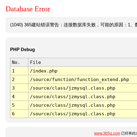
Database Error
(1040) 365建站错误警告：连接数据库失败，可能的原因：1、数
PHP Debug
No.
File
1
/index.php
2
/source/function/function_extend.php
3
/source/class/jzmysql.class.php
4
/source/class/jzmysql.class.php
5
/source/class/jzmysql.class.php
6
/source/class/jzmysql.class.php
www.365jz.com
已经将此