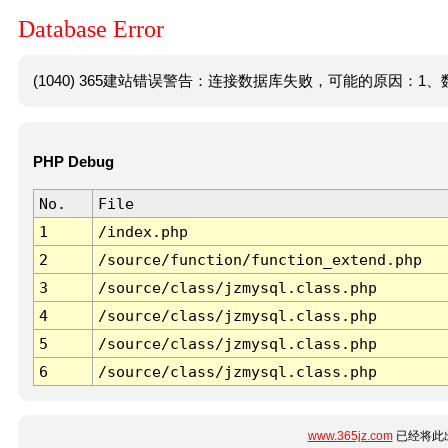
Database Error
(1040) 365建站错误警告：连接数据库失败，可能的原因：1、数
PHP Debug
No.
File
1
/index.php
2
/source/function/function_extend.php
3
/source/class/jzmysql.class.php
4
/source/class/jzmysql.class.php
5
/source/class/jzmysql.class.php
6
/source/class/jzmysql.class.php
www.365jz.com
已经将此