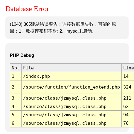
Database Error
(1040) 365建站错误警告：连接数据库失败，可能的原
因：1、数据库密码不对; 2、mysql未启动。
PHP Debug
No.
File
Line
1
/index.php
14
2
/source/function/function_extend.php
324
3
/source/class/jzmysql.class.php
211
4
/source/class/jzmysql.class.php
62
5
/source/class/jzmysql.class.php
94
6
/source/class/jzmysql.class.php
76