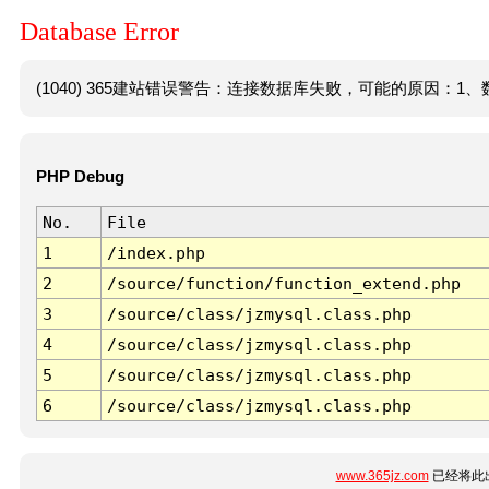
Database Error
(1040) 365建站错误警告：连接数据库失败，可能的原因：1、数
PHP Debug
No.
File
1
/index.php
2
/source/function/function_extend.php
3
/source/class/jzmysql.class.php
4
/source/class/jzmysql.class.php
5
/source/class/jzmysql.class.php
6
/source/class/jzmysql.class.php
www.365jz.com
已经将此