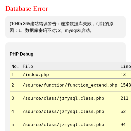
Database Error
(1040) 365建站错误警告：连接数据库失败，可能的原
因：1、数据库密码不对; 2、mysql未启动。
PHP Debug
No.
File
Line
1
/index.php
13
2
/source/function/function_extend.php
1548
3
/source/class/jzmysql.class.php
211
4
/source/class/jzmysql.class.php
62
5
/source/class/jzmysql.class.php
94