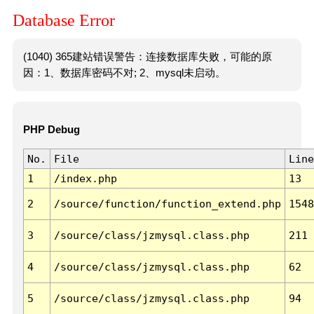
Database Error
(1040) 365建站错误警告：连接数据库失败，可能的原
因：1、数据库密码不对; 2、mysql未启动。
PHP Debug
No.
File
Line
1
/index.php
13
2
/source/function/function_extend.php
1548
3
/source/class/jzmysql.class.php
211
4
/source/class/jzmysql.class.php
62
5
/source/class/jzmysql.class.php
94