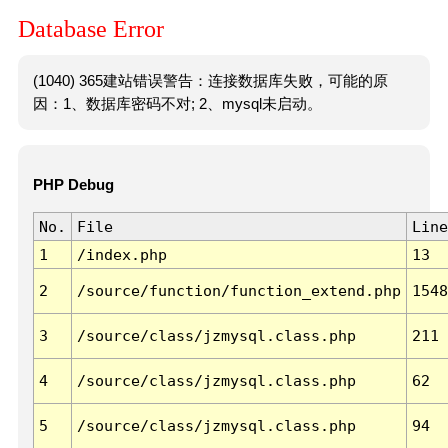
Database Error
(1040) 365建站错误警告：连接数据库失败，可能的原
因：1、数据库密码不对; 2、mysql未启动。
PHP Debug
No.
File
Line
1
/index.php
13
2
/source/function/function_extend.php
1548
3
/source/class/jzmysql.class.php
211
4
/source/class/jzmysql.class.php
62
5
/source/class/jzmysql.class.php
94