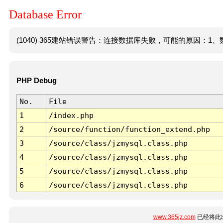
Database Error
(1040) 365建站错误警告：连接数据库失败，可能的原因：1、数
PHP Debug
No.
File
1
/index.php
2
/source/function/function_extend.php
3
/source/class/jzmysql.class.php
4
/source/class/jzmysql.class.php
5
/source/class/jzmysql.class.php
6
/source/class/jzmysql.class.php
www.365jz.com
已经将此