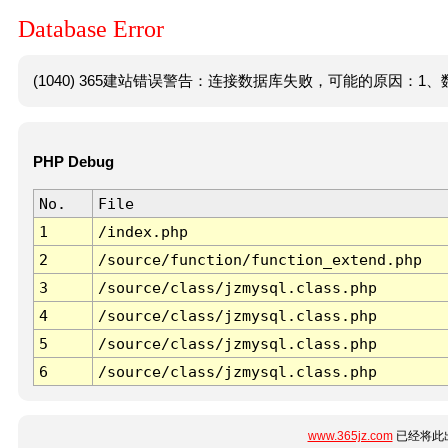
Database Error
(1040) 365建站错误警告：连接数据库失败，可能的原因：1、数
PHP Debug
No.
File
1
/index.php
2
/source/function/function_extend.php
3
/source/class/jzmysql.class.php
4
/source/class/jzmysql.class.php
5
/source/class/jzmysql.class.php
6
/source/class/jzmysql.class.php
www.365jz.com
已经将此