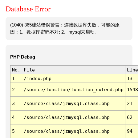
Database Error
(1040) 365建站错误警告：连接数据库失败，可能的原
因：1、数据库密码不对; 2、mysql未启动。
PHP Debug
No.
File
Line
1
/index.php
13
2
/source/function/function_extend.php
1548
3
/source/class/jzmysql.class.php
211
4
/source/class/jzmysql.class.php
62
5
/source/class/jzmysql.class.php
94