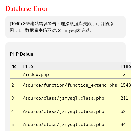
Database Error
(1040) 365建站错误警告：连接数据库失败，可能的原
因：1、数据库密码不对; 2、mysql未启动。
PHP Debug
No.
File
Line
1
/index.php
13
2
/source/function/function_extend.php
1548
3
/source/class/jzmysql.class.php
211
4
/source/class/jzmysql.class.php
62
5
/source/class/jzmysql.class.php
94