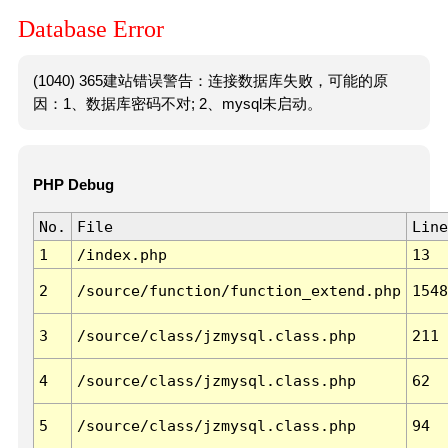
Database Error
(1040) 365建站错误警告：连接数据库失败，可能的原
因：1、数据库密码不对; 2、mysql未启动。
PHP Debug
No.
File
Line
1
/index.php
13
2
/source/function/function_extend.php
1548
3
/source/class/jzmysql.class.php
211
4
/source/class/jzmysql.class.php
62
5
/source/class/jzmysql.class.php
94