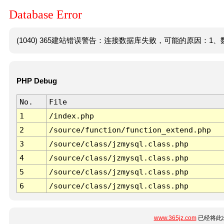
Database Error
(1040) 365建站错误警告：连接数据库失败，可能的原因：1、数
PHP Debug
No.
File
1
/index.php
2
/source/function/function_extend.php
3
/source/class/jzmysql.class.php
4
/source/class/jzmysql.class.php
5
/source/class/jzmysql.class.php
6
/source/class/jzmysql.class.php
www.365jz.com
已经将此