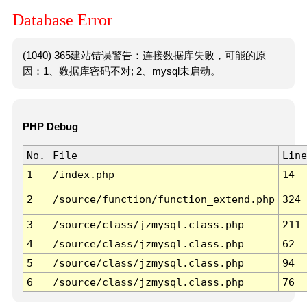
Database Error
(1040) 365建站错误警告：连接数据库失败，可能的原
因：1、数据库密码不对; 2、mysql未启动。
PHP Debug
No.
File
Line
1
/index.php
14
2
/source/function/function_extend.php
324
3
/source/class/jzmysql.class.php
211
4
/source/class/jzmysql.class.php
62
5
/source/class/jzmysql.class.php
94
6
/source/class/jzmysql.class.php
76