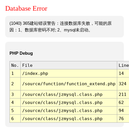
Database Error
(1040) 365建站错误警告：连接数据库失败，可能的原
因：1、数据库密码不对; 2、mysql未启动。
PHP Debug
No.
File
Line
1
/index.php
14
2
/source/function/function_extend.php
324
3
/source/class/jzmysql.class.php
211
4
/source/class/jzmysql.class.php
62
5
/source/class/jzmysql.class.php
94
6
/source/class/jzmysql.class.php
76