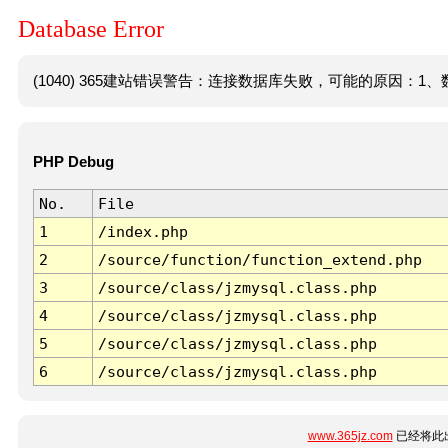
Database Error
(1040) 365建站错误警告：连接数据库失败，可能的原因：1、数
PHP Debug
No.
File
1
/index.php
2
/source/function/function_extend.php
3
/source/class/jzmysql.class.php
4
/source/class/jzmysql.class.php
5
/source/class/jzmysql.class.php
6
/source/class/jzmysql.class.php
www.365jz.com
已经将此