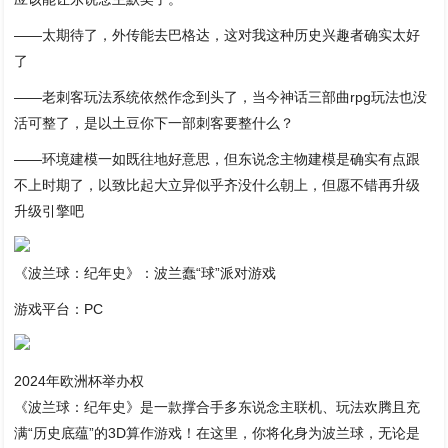
——太期待了，外传能去巴格达，这对我这种历史兴趣者确实太好
了
——老刺客玩法系统依然作念到头了，当今神话三部曲rpg玩法也没
活可整了，是以土豆你下一部刺客要整什么？
——环境建模一如既往地好意思，但东说念主物建模是确实有点跟
不上时期了，以致比起大立异似乎齐没什么朝上，但愿不错再升级
升级引擎吧
《波兰球：纪年史》：波兰蠢“球”派对游戏
游戏平台：PC
2024年欧洲杯举办权
《波兰球：纪年史》是一款撑合手多东说念主联机、玩法欢腾且充
满“历史底蕴”的3D算作游戏！在这里，你将化身为波兰球，无论是