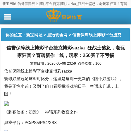
新宝网址-信誉保障线上博彩平台捷克博彩sazka_狂战士盛怒，老玩家狂喜？育碧
新作上线，玩家：250买了不亏损
你的位置：
新宝网址
>
皇冠现金网
> 信誉保障线上博彩平台捷克
信誉保障线上博彩平台捷克博彩sazka_狂战士盛怒，老玩
博彩sazka_狂战士盛怒，老玩家狂喜？育碧新作上线，玩家：250
家狂喜？育碧新作上线，玩家：250买了不亏损
买了不亏损
发布日期：2026-05-08 23:59 点击次数：100
信誉保障线上博彩平台捷克博彩sazka
寰球好皇冠足球即时比分，这里是每周一更新的《图个好游戏》，
我是正惊小弟！又到了咱们看图挑游戏的日子，空话未几说，上
图！
《刺客信条：幻景》：神话系列收宫之作
游戏平台：PC/PS5/PS4/XSX