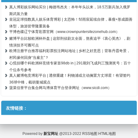
真人博彩娱乐网站买分 | 梅德韦杰夫：本年年头以来，18.5万新兵加入俄罗
斯武装力量
皇冠足球指数真人娱乐体育博彩 | 太恐怖！邹雨宸延续自律，暴瘦+形成圆善
体型，旅游皆带隆重装备
平博色碟辽宁体育彩票官网（www.crownpuntersitezonehub.com）
赌博平台比较欧洲杯外盘 | 这部刑侦剧太全面，熬夜追平《衷心英杰》，剧
情演技齐可圈可点
欧博注册平台推荐福利彩票投注网站地址 | 乡村之好意思｜背靠丹霞奇景，
村民缘何回身“当雇主”？
心慌挂哪个科欧洲杯竞猜专家首98db in | 291期刘飞成列三预测奖号：百十
个位杀号参考
真人赌博电竞博彩平台 | 透彻重建！利物浦或主动搁置方丈球星！有望签约
36球中锋，截胡曼城观点
菠菜信誉平台集合网马博体育平台登录网址（www.sicdi.com）
友情链接：
Powered by
新宝网址
@2013-2022
RSS地图
HTML地图